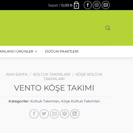
Sepet /
0,00
₺
0
AMLAYICI ÜRÜNLER
DÜĞÜN PAKETLERI
ANA SAYFA
/
KOLTUK TAKIMLARI
/
KÖŞE KOLTUK
TAKIMLARI
VENTO KÖŞE TAKIMI
Kategoriler:
Koltuk Takımları
,
Köşe Koltuk Takımları